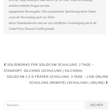
ist in der Regel kostenfrei. Bitte klären Sie vor einer Weiterverwendung
urheberrechtliche Fragen mit dem
angegebenen Herausgeber. Eine systematische Speicherung dieser Daten
sowie die Verwendung auch von Teilen
dieses Datenbankwerks sind nur mit schriftlicher Genehmigung durch die
United News Network GmbH gestattet
Beitragsnavigation
SOLIDWORKS FÜR SOLIDCAM SCHULUNG: 2 TAGE –
STANDORT: GILCHING (SCHULUNG | GILCHING)
SOLIDCAM 2,5 D FRÄSEN SCHULUNG: 3 TAGE – LIVE-ONLINE
SCHULUNG (REMOTE) (SCHULUNG | ONLINE)
Suchen
SUCHEN
nach: