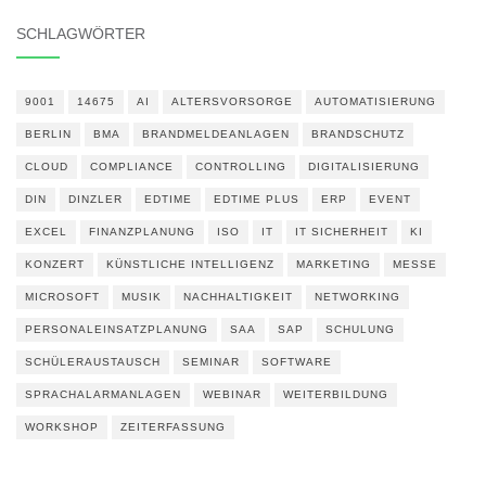
SCHLAGWÖRTER
9001
14675
AI
ALTERSVORSORGE
AUTOMATISIERUNG
BERLIN
BMA
BRANDMELDEANLAGEN
BRANDSCHUTZ
CLOUD
COMPLIANCE
CONTROLLING
DIGITALISIERUNG
DIN
DINZLER
EDTIME
EDTIME PLUS
ERP
EVENT
EXCEL
FINANZPLANUNG
ISO
IT
IT SICHERHEIT
KI
KONZERT
KÜNSTLICHE INTELLIGENZ
MARKETING
MESSE
MICROSOFT
MUSIK
NACHHALTIGKEIT
NETWORKING
PERSONALEINSATZPLANUNG
SAA
SAP
SCHULUNG
SCHÜLERAUSTAUSCH
SEMINAR
SOFTWARE
SPRACHALARMANLAGEN
WEBINAR
WEITERBILDUNG
WORKSHOP
ZEITERFASSUNG