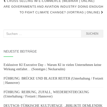
Beitragsnavigation
CROSS SELLING IM E-COMMERCE (WEBINAR | ONLINE)
ARE GOVERNMENTS AND AVIATION INDUSTRY DOING ENOUGH
TO FIGHT CLIMATE CHANGE? (VORTRAG | ONLINE)
Suchen
SUCHEN
nach:
NEUESTE BEITRÄGE
Exklusiver KI Executive Day – Warum KI in vielen Unternehmen keine
Wirkung entfaltet… (Sonstiges | Neckarsulm)
FÜHRUNG: BRÜCKE UND BLAUER REITER (Unterhaltung / Freizeit
| Hannover)
FÜHRUNG: REIBUNG, ZUFALL, WIEDERENTDECKUNG
(Unterhaltung / Freizeit | Hannover)
DEUTSCH–TÜRKISCHE KULTURTAGE: „BIRLIKTE DEMLENDIK