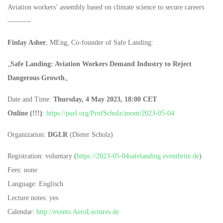
Aviation workers’ assembly based on climate science to secure careers
———-
Finlay Asher
, MEng, Co-founder of Safe Landing:
„
Safe Landing: Aviation Workers Demand Industry to Reject
Dangerous Growth
„
Date and Time:
Thursday, 4 May 2023, 18:00 CET
Online (!!!)
:
https://purl.org/ProfScholz/zoom/2023-05-04
Organization:
DGLR
(Dieter Scholz)
Registration: voluntary (
https://2023-05-04safelanding.eventbrite.de
)
Fees: none
Language: Englisch
Lecture notes: yes
Calendar:
http://events.AeroLectures.de