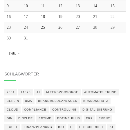
9
10
11
12
13
14
15
16
17
18
19
20
21
22
23
24
25
26
27
28
29
30
31
Feb. »
SCHLAGWÖRTER
9001
14675
AI
ALTERSVORSORGE
AUTOMATISIERUNG
BERLIN
BMA
BRANDMELDEANLAGEN
BRANDSCHUTZ
CLOUD
COMPLIANCE
CONTROLLING
DIGITALISIERUNG
DIN
DINZLER
EDTIME
EDTIME PLUS
ERP
EVENT
EXCEL
FINANZPLANUNG
ISO
IT
IT SICHERHEIT
KI