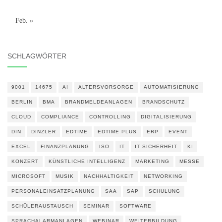
Feb. »
SCHLAGWÖRTER
9001
14675
AI
ALTERSVORSORGE
AUTOMATISIERUNG
BERLIN
BMA
BRANDMELDEANLAGEN
BRANDSCHUTZ
CLOUD
COMPLIANCE
CONTROLLING
DIGITALISIERUNG
DIN
DINZLER
EDTIME
EDTIME PLUS
ERP
EVENT
EXCEL
FINANZPLANUNG
ISO
IT
IT SICHERHEIT
KI
KONZERT
KÜNSTLICHE INTELLIGENZ
MARKETING
MESSE
MICROSOFT
MUSIK
NACHHALTIGKEIT
NETWORKING
PERSONALEINSATZPLANUNG
SAA
SAP
SCHULUNG
SCHÜLERAUSTAUSCH
SEMINAR
SOFTWARE
SPRACHALARMANLAGEN
WEBINAR
WEITERBILDUNG