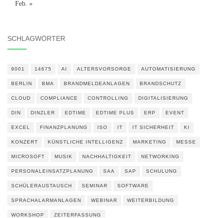
Feb. »
SCHLAGWÖRTER
9001
14675
AI
ALTERSVORSORGE
AUTOMATISIERUNG
BERLIN
BMA
BRANDMELDEANLAGEN
BRANDSCHUTZ
CLOUD
COMPLIANCE
CONTROLLING
DIGITALISIERUNG
DIN
DINZLER
EDTIME
EDTIME PLUS
ERP
EVENT
EXCEL
FINANZPLANUNG
ISO
IT
IT SICHERHEIT
KI
KONZERT
KÜNSTLICHE INTELLIGENZ
MARKETING
MESSE
MICROSOFT
MUSIK
NACHHALTIGKEIT
NETWORKING
PERSONALEINSATZPLANUNG
SAA
SAP
SCHULUNG
SCHÜLERAUSTAUSCH
SEMINAR
SOFTWARE
SPRACHALARMANLAGEN
WEBINAR
WEITERBILDUNG
WORKSHOP
ZEITERFASSUNG