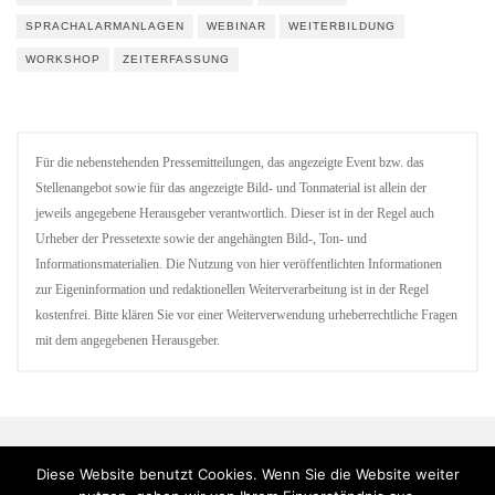
SPRACHALARMANLAGEN
WEBINAR
WEITERBILDUNG
WORKSHOP
ZEITERFASSUNG
Für die nebenstehenden Pressemitteilungen, das angezeigte Event bzw. das
Stellenangebot sowie für das angezeigte Bild- und Tonmaterial ist allein der
jeweils angegebene Herausgeber verantwortlich. Dieser ist in der Regel auch
Urheber der Pressetexte sowie der angehängten Bild-, Ton- und
Informationsmaterialien. Die Nutzung von hier veröffentlichten Informationen
zur Eigeninformation und redaktionellen Weiterverarbeitung ist in der Regel
kostenfrei. Bitte klären Sie vor einer Weiterverwendung urheberrechtliche Fragen
mit dem angegebenen Herausgeber.
Diese Website benutzt Cookies. Wenn Sie die Website weiter