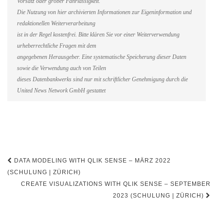
Vorsatz oder grober Fahrlässigkeit.
Die Nutzung von hier archivierten Informationen zur Eigeninformation und
redaktionellen Weiterverarbeitung
ist in der Regel kostenfrei. Bitte klären Sie vor einer Weiterverwendung
urheberrechtliche Fragen mit dem
angegebenen Herausgeber. Eine systematische Speicherung dieser Daten
sowie die Verwendung auch von Teilen
dieses Datenbankwerks sind nur mit schriftlicher Genehmigung durch die
United News Network GmbH gestattet
Beitragsnavigation
DATA MODELING WITH QLIK SENSE – MÄRZ 2022
(SCHULUNG | ZÜRICH)
CREATE VISUALIZATIONS WITH QLIK SENSE – SEPTEMBER
2023 (SCHULUNG | ZÜRICH)