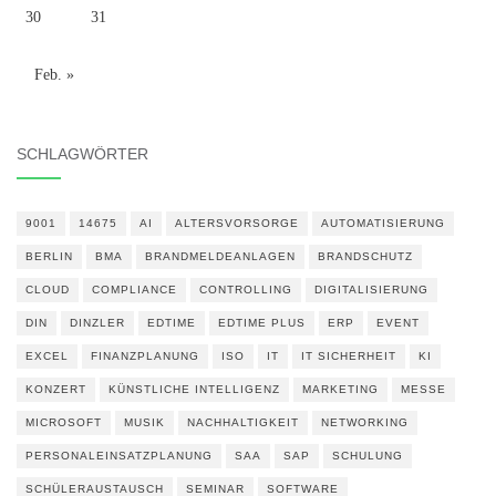
30
31
Feb. »
SCHLAGWÖRTER
9001
14675
AI
ALTERSVORSORGE
AUTOMATISIERUNG
BERLIN
BMA
BRANDMELDEANLAGEN
BRANDSCHUTZ
CLOUD
COMPLIANCE
CONTROLLING
DIGITALISIERUNG
DIN
DINZLER
EDTIME
EDTIME PLUS
ERP
EVENT
EXCEL
FINANZPLANUNG
ISO
IT
IT SICHERHEIT
KI
KONZERT
KÜNSTLICHE INTELLIGENZ
MARKETING
MESSE
MICROSOFT
MUSIK
NACHHALTIGKEIT
NETWORKING
PERSONALEINSATZPLANUNG
SAA
SAP
SCHULUNG
SCHÜLERAUSTAUSCH
SEMINAR
SOFTWARE