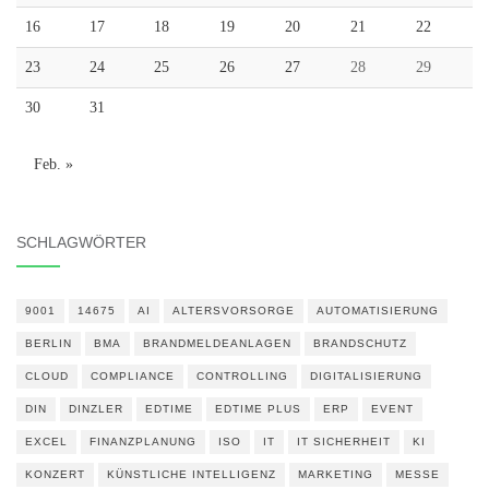
16
17
18
19
20
21
22
23
24
25
26
27
28
29
30
31
Feb. »
SCHLAGWÖRTER
9001
14675
AI
ALTERSVORSORGE
AUTOMATISIERUNG
BERLIN
BMA
BRANDMELDEANLAGEN
BRANDSCHUTZ
CLOUD
COMPLIANCE
CONTROLLING
DIGITALISIERUNG
DIN
DINZLER
EDTIME
EDTIME PLUS
ERP
EVENT
EXCEL
FINANZPLANUNG
ISO
IT
IT SICHERHEIT
KI
KONZERT
KÜNSTLICHE INTELLIGENZ
MARKETING
MESSE