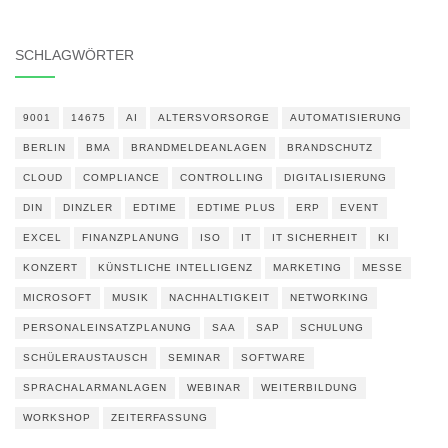
SCHLAGWÖRTER
9001
14675
AI
ALTERSVORSORGE
AUTOMATISIERUNG
BERLIN
BMA
BRANDMELDEANLAGEN
BRANDSCHUTZ
CLOUD
COMPLIANCE
CONTROLLING
DIGITALISIERUNG
DIN
DINZLER
EDTIME
EDTIME PLUS
ERP
EVENT
EXCEL
FINANZPLANUNG
ISO
IT
IT SICHERHEIT
KI
KONZERT
KÜNSTLICHE INTELLIGENZ
MARKETING
MESSE
MICROSOFT
MUSIK
NACHHALTIGKEIT
NETWORKING
PERSONALEINSATZPLANUNG
SAA
SAP
SCHULUNG
SCHÜLERAUSTAUSCH
SEMINAR
SOFTWARE
SPRACHALARMANLAGEN
WEBINAR
WEITERBILDUNG
WORKSHOP
ZEITERFASSUNG