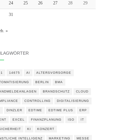
24
25
26
27
28
29
31
eb. »
HLAGWÖRTER
01
14675
AI
ALTERSVORSORGE
TOMATISIERUNG
BERLIN
BMA
ANDMELDEANLAGEN
BRANDSCHUTZ
CLOUD
MPLIANCE
CONTROLLING
DIGITALISIERUNG
N
DINZLER
EDTIME
EDTIME PLUS
ERP
ENT
EXCEL
FINANZPLANUNG
ISO
IT
 SICHERHEIT
KI
KONZERT
NSTLICHE INTELLIGENZ
MARKETING
MESSE