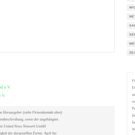
MI
NE
SA
SE
WE
ZE
Fü
nd e.V.
Ev
un
e.V.
ve
Pr
ene Herausgeber (siehe Firmenkontakt oben)
In
Eventbeschreibung, sowie der angehängten
In
. Die United News Network GmbH
We
gkeit des dargestellten Events. Auch bei