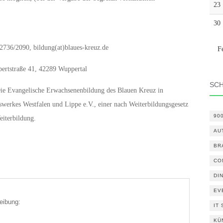
23
30
2736/2090, bildung(at)blaues-kreuz.de
F
ubertstraße 41, 42289 Wuppertal
SC
e Evangelische Erwachsenenbildung des Blauen Kreuz in
swerkes Westfalen und Lippe e.V., einer nach Weiterbildungsgesetz
90
iterbildung.
AU
BR
CO
DI
EV
eibung:
IT
KÜ