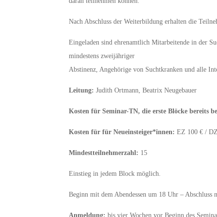
daran teilnehmen können.
Nach Abschluss der Weiterbildung erhalten die Teiln
Eingeladen sind ehrenamtlich Mitarbeitende in der S
mindestens zweijähriger
Abstinenz, Angehörige von Suchtkranken und alle Inte
Leitung:
Judith Ortmann, Beatrix Neugebauer
Kosten für Seminar-TN, die erste Blöcke bereits b
Kosten für für Neueinsteiger*innen:
EZ 100 € / DZ 
Mindestteilnehmerzahl:
15
Einstieg in jedem Block möglich.
Beginn mit dem Abendessen um 18 Uhr – Abschluss n
Anmeldung:
bis vier Wochen vor Beginn des Seminar