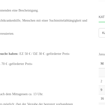
ehmenden eine Bescheinigung.
KAT
uchtkrankenhilfe, Menschen mit einer Suchtmittelabhängigkeit und
Kate
ressierten.
esucht haben:
EZ 50 € / DZ 30 € -geförderter Preis-
Janu
M
70 € -geförderter Preis-
2
9
ach dem Mittagessen ca. 13 Uhr.
16
s möglich; (bei der Vergabe der begrenzt vorhandenen