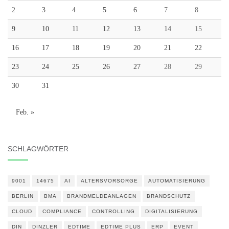
2
3
4
5
6
7
8
9
10
11
12
13
14
15
16
17
18
19
20
21
22
23
24
25
26
27
28
29
30
31
Feb. »
SCHLAGWÖRTER
9001
14675
AI
ALTERSVORSORGE
AUTOMATISIERUNG
BERLIN
BMA
BRANDMELDEANLAGEN
BRANDSCHUTZ
CLOUD
COMPLIANCE
CONTROLLING
DIGITALISIERUNG
DIN
DINZLER
EDTIME
EDTIME PLUS
ERP
EVENT