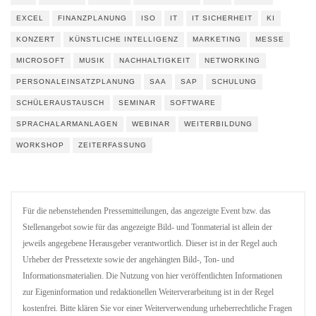
EXCEL
FINANZPLANUNG
ISO
IT
IT SICHERHEIT
KI
KONZERT
KÜNSTLICHE INTELLIGENZ
MARKETING
MESSE
MICROSOFT
MUSIK
NACHHALTIGKEIT
NETWORKING
PERSONALEINSATZPLANUNG
SAA
SAP
SCHULUNG
SCHÜLERAUSTAUSCH
SEMINAR
SOFTWARE
SPRACHALARMANLAGEN
WEBINAR
WEITERBILDUNG
WORKSHOP
ZEITERFASSUNG
Für die nebenstehenden Pressemitteilungen, das angezeigte Event bzw. das
Stellenangebot sowie für das angezeigte Bild- und Tonmaterial ist allein der
jeweils angegebene Herausgeber verantwortlich. Dieser ist in der Regel auch
Urheber der Pressetexte sowie der angehängten Bild-, Ton- und
Informationsmaterialien. Die Nutzung von hier veröffentlichten Informationen
zur Eigeninformation und redaktionellen Weiterverarbeitung ist in der Regel
kostenfrei. Bitte klären Sie vor einer Weiterverwendung urheberrechtliche Fragen