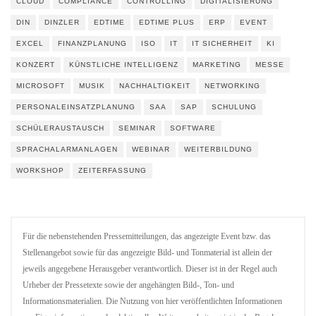
CLOUD
COMPLIANCE
CONTROLLING
DIGITALISIERUNG
DIN
DINZLER
EDTIME
EDTIME PLUS
ERP
EVENT
EXCEL
FINANZPLANUNG
ISO
IT
IT SICHERHEIT
KI
KONZERT
KÜNSTLICHE INTELLIGENZ
MARKETING
MESSE
MICROSOFT
MUSIK
NACHHALTIGKEIT
NETWORKING
PERSONALEINSATZPLANUNG
SAA
SAP
SCHULUNG
SCHÜLERAUSTAUSCH
SEMINAR
SOFTWARE
SPRACHALARMANLAGEN
WEBINAR
WEITERBILDUNG
WORKSHOP
ZEITERFASSUNG
Für die nebenstehenden Pressemitteilungen, das angezeigte Event bzw. das
Stellenangebot sowie für das angezeigte Bild- und Tonmaterial ist allein der
jeweils angegebene Herausgeber verantwortlich. Dieser ist in der Regel auch
Urheber der Pressetexte sowie der angehängten Bild-, Ton- und
Informationsmaterialien. Die Nutzung von hier veröffentlichten Informationen