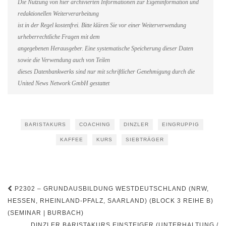
Die Nutzung von hier archivierten Informationen zur Eigeninformation und
redaktionellen Weiterverarbeitung
ist in der Regel kostenfrei. Bitte klären Sie vor einer Weiterverwendung
urheberrechtliche Fragen mit dem
angegebenen Herausgeber. Eine systematische Speicherung dieser Daten
sowie die Verwendung auch von Teilen
dieses Datenbankwerks sind nur mit schriftlicher Genehmigung durch die
United News Network GmbH gestattet
BARISTAKURS
COACHING
DINZLER
EINGRUPPIG
KAFFEE
KURS
SIEBTRÄGER
Beitragsnavigation
P2302 – GRUNDAUSBILDUNG WESTDEUTSCHLAND (NRW,
HESSEN, RHEINLAND-PFALZ, SAARLAND) (BLOCK 3 REIHE B)
(SEMINAR | BURBACH)
DINZLER BARISTAKURS EINSTEIGER (UNTERHALTUNG /