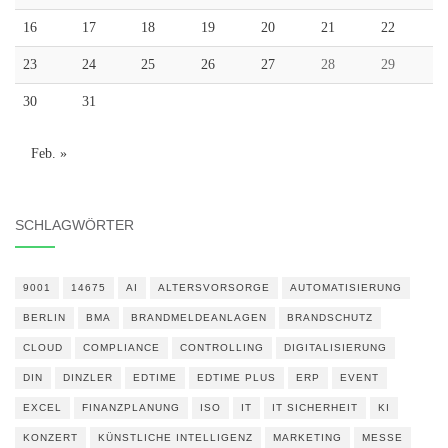
16
17
18
19
20
21
22
23
24
25
26
27
28
29
30
31
Feb. »
SCHLAGWÖRTER
9001
14675
AI
ALTERSVORSORGE
AUTOMATISIERUNG
BERLIN
BMA
BRANDMELDEANLAGEN
BRANDSCHUTZ
CLOUD
COMPLIANCE
CONTROLLING
DIGITALISIERUNG
DIN
DINZLER
EDTIME
EDTIME PLUS
ERP
EVENT
EXCEL
FINANZPLANUNG
ISO
IT
IT SICHERHEIT
KI
KONZERT
KÜNSTLICHE INTELLIGENZ
MARKETING
MESSE