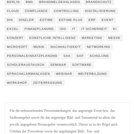
BERLIN
BMA
BRANDMELDEANLAGEN
BRANDSCHUTZ
CLOUD
COMPLIANCE
CONTROLLING
DIGITALISIERUNG
DIN
DINZLER
EDTIME
EDTIME PLUS
ERP
EVENT
EXCEL
FINANZPLANUNG
ISO
IT
IT SICHERHEIT
KI
KONZERT
KÜNSTLICHE INTELLIGENZ
MARKETING
MESSE
MICROSOFT
MUSIK
NACHHALTIGKEIT
NETWORKING
PERSONALEINSATZPLANUNG
SAA
SAP
SCHULUNG
SCHÜLERAUSTAUSCH
SEMINAR
SOFTWARE
SPRACHALARMANLAGEN
WEBINAR
WEITERBILDUNG
WORKSHOP
ZEITERFASSUNG
Für die nebenstehenden Pressemitteilungen, das angezeigte Event bzw. das
Stellenangebot sowie für das angezeigte Bild- und Tonmaterial ist allein der
jeweils angegebene Herausgeber verantwortlich. Dieser ist in der Regel auch
Urheber der Pressetexte sowie der angehängten Bild-, Ton- und