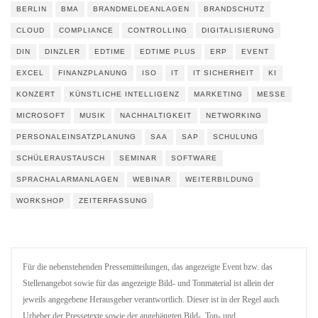
BERLIN
BMA
BRANDMELDEANLAGEN
BRANDSCHUTZ
CLOUD
COMPLIANCE
CONTROLLING
DIGITALISIERUNG
DIN
DINZLER
EDTIME
EDTIME PLUS
ERP
EVENT
EXCEL
FINANZPLANUNG
ISO
IT
IT SICHERHEIT
KI
KONZERT
KÜNSTLICHE INTELLIGENZ
MARKETING
MESSE
MICROSOFT
MUSIK
NACHHALTIGKEIT
NETWORKING
PERSONALEINSATZPLANUNG
SAA
SAP
SCHULUNG
SCHÜLERAUSTAUSCH
SEMINAR
SOFTWARE
SPRACHALARMANLAGEN
WEBINAR
WEITERBILDUNG
WORKSHOP
ZEITERFASSUNG
Für die nebenstehenden Pressemitteilungen, das angezeigte Event bzw. das
Stellenangebot sowie für das angezeigte Bild- und Tonmaterial ist allein der
jeweils angegebene Herausgeber verantwortlich. Dieser ist in der Regel auch
Urheber der Pressetexte sowie der angehängten Bild-, Ton- und