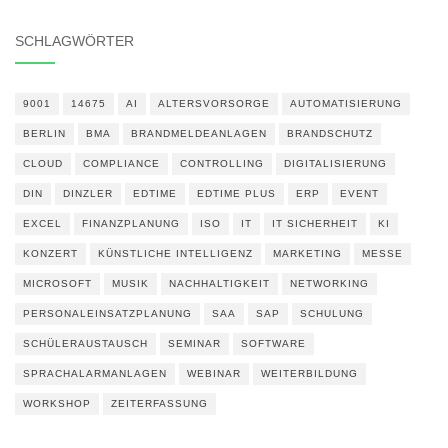
SCHLAGWÖRTER
9001
14675
AI
ALTERSVORSORGE
AUTOMATISIERUNG
BERLIN
BMA
BRANDMELDEANLAGEN
BRANDSCHUTZ
CLOUD
COMPLIANCE
CONTROLLING
DIGITALISIERUNG
DIN
DINZLER
EDTIME
EDTIME PLUS
ERP
EVENT
EXCEL
FINANZPLANUNG
ISO
IT
IT SICHERHEIT
KI
KONZERT
KÜNSTLICHE INTELLIGENZ
MARKETING
MESSE
MICROSOFT
MUSIK
NACHHALTIGKEIT
NETWORKING
PERSONALEINSATZPLANUNG
SAA
SAP
SCHULUNG
SCHÜLERAUSTAUSCH
SEMINAR
SOFTWARE
SPRACHALARMANLAGEN
WEBINAR
WEITERBILDUNG
WORKSHOP
ZEITERFASSUNG