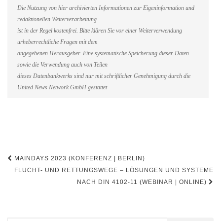
Die Nutzung von hier archivierten Informationen zur Eigeninformation und
redaktionellen Weiterverarbeitung
ist in der Regel kostenfrei. Bitte klären Sie vor einer Weiterverwendung
urheberrechtliche Fragen mit dem
angegebenen Herausgeber. Eine systematische Speicherung dieser Daten
sowie die Verwendung auch von Teilen
dieses Datenbankwerks sind nur mit schriftlicher Genehmigung durch die
United News Network GmbH gestattet
Beitragsnavigation
MAINDAYS 2023 (KONFERENZ | BERLIN)
FLUCHT- UND RETTUNGSWEGE – LÖSUNGEN UND SYSTEME
NACH DIN 4102-11 (WEBINAR | ONLINE)