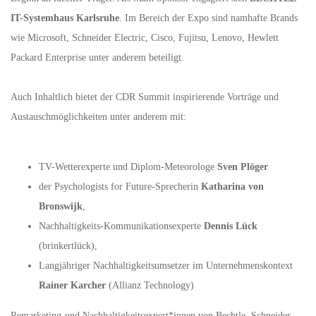
IT-Systemhaus Karlsruhe
. Im Bereich der Expo sind namhafte Brands
wie Microsoft, Schneider Electric, Cisco, Fujitsu, Lenovo, Hewlett
Packard Enterprise unter anderem beteiligt.
Auch Inhaltlich bietet der CDR Summit inspirierende Vorträge und
Austauschmöglichkeiten unter anderem mit:
TV-Wetterexperte und Diplom-Meteorologe
Sven Plöger
der Psychologists for Future-Sprecherin
Katharina von
Bronswijk
,
Nachhaltigkeits-Kommunikationsexperte
Dennis Lück
(brinkertlück),
Langjähriger Nachhaltigkeitsumsetzer im Unternehmenskontext
Rainer Karcher
(Allianz Technology)
Remarketing-und Nachhaltigkeitsexpert*innen von Bechtle, Schneider