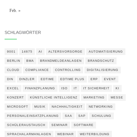
Feb. »
SCHLAGWÖRTER
9001
14675
AI
ALTERSVORSORGE
AUTOMATISIERUNG
BERLIN
BMA
BRANDMELDEANLAGEN
BRANDSCHUTZ
CLOUD
COMPLIANCE
CONTROLLING
DIGITALISIERUNG
DIN
DINZLER
EDTIME
EDTIME PLUS
ERP
EVENT
EXCEL
FINANZPLANUNG
ISO
IT
IT SICHERHEIT
KI
KONZERT
KÜNSTLICHE INTELLIGENZ
MARKETING
MESSE
MICROSOFT
MUSIK
NACHHALTIGKEIT
NETWORKING
PERSONALEINSATZPLANUNG
SAA
SAP
SCHULUNG
SCHÜLERAUSTAUSCH
SEMINAR
SOFTWARE
SPRACHALARMANLAGEN
WEBINAR
WEITERBILDUNG