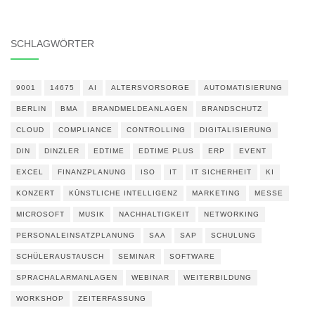
SCHLAGWÖRTER
9001
14675
AI
ALTERSVORSORGE
AUTOMATISIERUNG
BERLIN
BMA
BRANDMELDEANLAGEN
BRANDSCHUTZ
CLOUD
COMPLIANCE
CONTROLLING
DIGITALISIERUNG
DIN
DINZLER
EDTIME
EDTIME PLUS
ERP
EVENT
EXCEL
FINANZPLANUNG
ISO
IT
IT SICHERHEIT
KI
KONZERT
KÜNSTLICHE INTELLIGENZ
MARKETING
MESSE
MICROSOFT
MUSIK
NACHHALTIGKEIT
NETWORKING
PERSONALEINSATZPLANUNG
SAA
SAP
SCHULUNG
SCHÜLERAUSTAUSCH
SEMINAR
SOFTWARE
SPRACHALARMANLAGEN
WEBINAR
WEITERBILDUNG
WORKSHOP
ZEITERFASSUNG