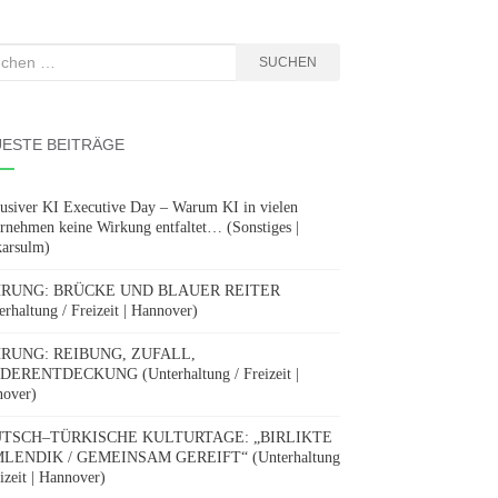
hen
SUCHEN
:
ESTE BEITRÄGE
usiver KI Executive Day – Warum KI in vielen
rnehmen keine Wirkung entfaltet… (Sonstiges |
arsulm)
RUNG: BRÜCKE UND BLAUER REITER
erhaltung / Freizeit | Hannover)
RUNG: REIBUNG, ZUFALL,
DERENTDECKUNG (Unterhaltung / Freizeit |
over)
TSCH–TÜRKISCHE KULTURTAGE: „BIRLIKTE
LENDIK / GEMEINSAM GEREIFT“ (Unterhaltung
eizeit | Hannover)