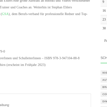
an Ehlers eine große Auswahl an eBooks und Videos verschiedener
9
rainer und Coaches an. Weiterhin ist Stephan Ehlers
16
 (
GSA
), dem Berufs-verband für professionelle Redner und Top-
23
30
F
79-0
SC
ehrerInnen und SchulleiterInnen – ISBN 978-3-947104-88-8
hirn (erscheint im Frühjahr 2023)
90
AU
BR
CO
DI
eibung: