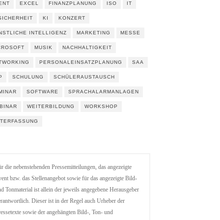
ENT
EXCEL
FINANZPLANUNG
ISO
IT
 SICHERHEIT
KI
KONZERT
NSTLICHE INTELLIGENZ
MARKETING
MESSE
CROSOFT
MUSIK
NACHHALTIGKEIT
TWORKING
PERSONALEINSATZPLANUNG
SAA
P
SCHULUNG
SCHÜLERAUSTAUSCH
MINAR
SOFTWARE
SPRACHALARMANLAGEN
BINAR
WEITERBILDUNG
WORKSHOP
ITERFASSUNG
r die nebenstehenden Pressemitteilungen, das angezeigte
ent bzw. das Stellenangebot sowie für das angezeigte Bild-
d Tonmaterial ist allein der jeweils angegebene Herausgeber
rantwortlich. Dieser ist in der Regel auch Urheber der
essetexte sowie der angehängten Bild-, Ton- und