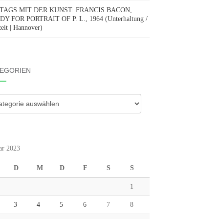
TAGS MIT DER KUNST: FRANCIS BACON,
Y FOR PORTRAIT OF P. L., 1964 (Unterhaltung /
zeit | Hannover)
EGORIEN
gorien
ar 2023
D
M
D
F
S
S
1
3
4
5
6
7
8