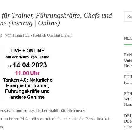
 für Trainer, Führungskräfte, Chefs und
Suc
ne (Vortrag | Online)
nach
23
von
Firma FQL - Fröhlich Qualität Liefern
NEU
Exkl
Unte
Neck
FÜH
(Unt
FÜH
WIE
Hann
usstsein und zu psychischer Stabili-tät. Sich neuen
DEU
t im hohen Maße selbstwertdienlich und stärkt die Persönlich-keit.
DEM
/ Fr
en.