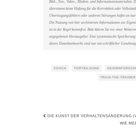
Bild-, Ton-, Video-, Medien- und Informationsmaterialien
übernimmt keine Haftung für die Korrektheit oder Vollständi
Übertragungsfehlern oder anderen Störungen haftet sie nur 
Die Nutzung von hier archivierten Informationen zur Eigen
ist in der Regel kostenfrei. Bitte klären Sie vor einer Weit
angegebenen Herausgeber. Eine systematische Speicherung 
dieses Datenbankwerks sind nur mit schriftlicher Genehmi
COACH
FORTBILDUNG
GEHIRNFORSCH
TRAIN-THE-TRAINER
Beitragsnavigation
DIE KUNST DER VERHALTENSÄNDERUNG (V
WIE ME