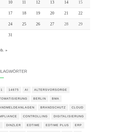
10
11
12
13
14
15
17
18
19
20
21
22
24
25
26
27
28
29
31
eb. »
HLAGWÖRTER
01
14675
AI
ALTERSVORSORGE
TOMATISIERUNG
BERLIN
BMA
ANDMELDEANLAGEN
BRANDSCHUTZ
CLOUD
MPLIANCE
CONTROLLING
DIGITALISIERUNG
N
DINZLER
EDTIME
EDTIME PLUS
ERP