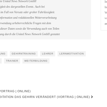
. Die United News Network GmbH
In
gkeit des dargestellten Events. Auch bei
In
im Fall von Vorsatz oder grober Fahrlässigkeit.
We
information und redaktionellen Weiterverarbeitung
vo
erverwendung urheberrechtliche Fragen mit dem
a
dieser Daten sowie die Verwendung auch von Teilen
gung durch die United News Network GmbH gestattet
UNG
GEHIRNTRAINING
LEHRER
LERNMOTIVATION
TRAINER
WEITERBILDUNG
ORTRAG | ONLINE)
DITATION DAS GEHIRN VERÄNDERT (VORTRAG | ONLINE)