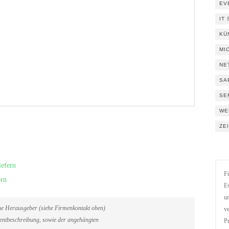
EV
IT
KÜ
MI
NE
SA
SE
WE
ZE
iefern
Fü
ern
Ev
un
ene Herausgeber (siehe Firmenkontakt oben)
ve
Eventbeschreibung, sowie der angehängten
Pr