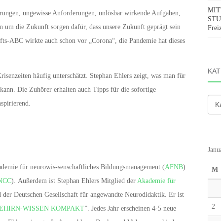
MIT
erungen, ungewisse Anforderungen, unlösbar wirkende Aufgaben,
STUD
um die Zukunft sorgen dafür, dass unsere Zukunft geprägt sein
Frei
fts-ABC wirkte auch schon vor „Corona“, die Pandemie hat dieses
KAT
Krisenzeiten häufig unterschätzt. Stephan Ehlers zeigt, was man für
kann. Die Zuhörer erhalten auch Tipps für die sofortige
Kate
spirierend.
Janu
kademie für neurowis-senschaftliches Bildungsmanagement (
AFNB
)
M
NCC
). Außerdem ist Stephan Ehlers Mitglied der
Akademie für
 der Deutschen Gesellschaft für angewandte Neurodidaktik. Er ist
2
EHIRN-WISSEN KOMPAKT
”. Jedes Jahr erscheinen 4-5 neue