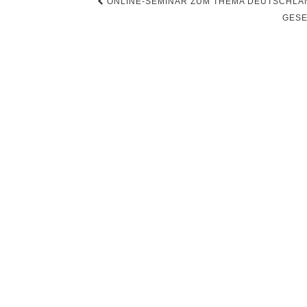
Beitragsnavigation
ONLINE-SEMINAR ZUM THEMA DEUTSCHLAND
GESE