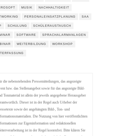
CROSOFT
MUSIK
NACHHALTIGKEIT
TWORKING
PERSONALEINSATZPLANUNG
SAA
P
SCHULUNG
SCHÜLERAUSTAUSCH
MINAR
SOFTWARE
SPRACHALARMANLAGEN
BINAR
WEITERBILDUNG
WORKSHOP
ITERFASSUNG
r die nebenstehenden Pressemitteilungen, das angezeigte
ent bzw. das Stellenangebot sowie für das angezeigte Bild-
d Tonmaterial ist allein der jeweils angegebene Herausgeber
rantwortlich. Dieser ist in der Regel auch Urheber der
essetexte sowie der angehängten Bild-, Ton- und
formationsmaterialien. Die Nutzung von hier veröffentlichten
formationen zur Eigeninformation und redaktionellen
iterverarbeitung ist in der Regel kostenfrei. Bitte klären Sie