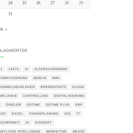
24
25
26
27
28
29
31
eb. »
HLAGWÖRTER
01
14675
AI
ALTERSVORSORGE
TOMATISIERUNG
BERLIN
BMA
ANDMELDEANLAGEN
BRANDSCHUTZ
CLOUD
MPLIANCE
CONTROLLING
DIGITALISIERUNG
N
DINZLER
EDTIME
EDTIME PLUS
ERP
ENT
EXCEL
FINANZPLANUNG
ISO
IT
 SICHERHEIT
KI
KONZERT
NSTLICHE INTELLIGENZ
MARKETING
MESSE