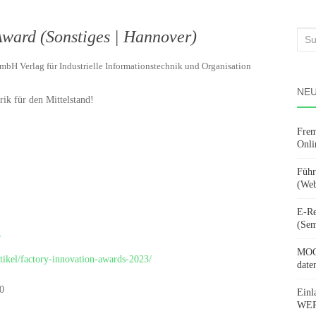
Award (Sonstiges | Hannover)
Suc
nach
mbH Verlag für Industrielle Informationstechnik und Organisation
NEU
ik für den Mittelstand!
Frem
Onli
Führ
(Web
E-Re
(Sem
/
MOOV
rtikel/factory-innovation-awards-2023/
date
0
Einl
WERD