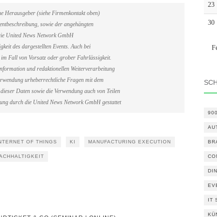
23
ene Herausgeber (siehe Firmenkontakt oben)
30
Eventbeschreibung, sowie der angehängten
. Die United News Network GmbH
gkeit des dargestellten Events. Auch bei
F
im Fall von Vorsatz oder grober Fahrlässigkeit.
information und redaktionellen Weiterverarbeitung
erverwendung urheberrechtliche Fragen mit dem
SC
dieser Daten sowie die Verwendung auch von Teilen
gung durch die United News Network GmbH gestattet
90
AU
NTERNET OF THINGS
KI
MANUFACTURING EXECUTION
BR
ACHHALTIGKEIT
CO
DI
EV
IT
KÜ