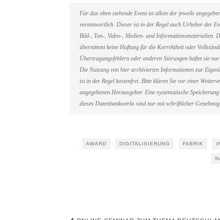
Für das oben stehende Event ist allein der jeweils angegeb
verantwortlich. Dieser ist in der Regel auch Urheber der 
Bild-, Ton-, Video-, Medien- und Informationsmaterialien
übernimmt keine Haftung für die Korrektheit oder Vollständi
Übertragungsfehlern oder anderen Störungen haftet sie nur 
Die Nutzung von hier archivierten Informationen zur Eigen
ist in der Regel kostenfrei. Bitte klären Sie vor einer Weit
angegebenen Herausgeber. Eine systematische Speicherung 
dieses Datenbankwerks sind nur mit schriftlicher Genehmi
AWARD
DIGITALISIERUNG
FABRIK
I
N