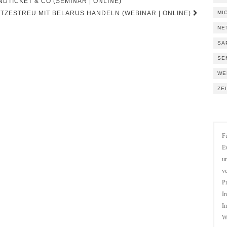
TICKET & CO (SEMINAR | ONLINE)
TZESTREU MIT BELARUS HANDELN (WEBINAR | ONLINE)
MI
NE
SA
SE
WE
ZE
Fü
Ev
un
ve
Pr
In
In
We