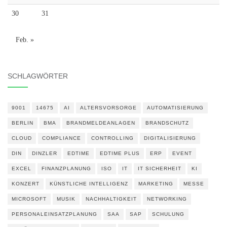
30
31
Feb. »
SCHLAGWÖRTER
9001
14675
AI
ALTERSVORSORGE
AUTOMATISIERUNG
BERLIN
BMA
BRANDMELDEANLAGEN
BRANDSCHUTZ
CLOUD
COMPLIANCE
CONTROLLING
DIGITALISIERUNG
DIN
DINZLER
EDTIME
EDTIME PLUS
ERP
EVENT
EXCEL
FINANZPLANUNG
ISO
IT
IT SICHERHEIT
KI
KONZERT
KÜNSTLICHE INTELLIGENZ
MARKETING
MESSE
MICROSOFT
MUSIK
NACHHALTIGKEIT
NETWORKING
PERSONALEINSATZPLANUNG
SAA
SAP
SCHULUNG