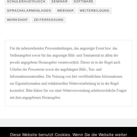
SCHÜLERAUSTAUSCH
SEMINAR
SOFTWARE
SPRACHALARMANLAGEN
WEBINAR
WEITERBILDUNG
WORKSHOP
ZEITERFASSUNG
Für die nebenstehenden Pressemitteilungen, das angezeigte Event bzw. das
Stellenangebot sowie für das angezeigte Bild- und Tonmaterial ist allein der
jeweils angegebene Herausgeber verantwortlich. Dieser ist in der Regel auch
Urheber der Pressetexte sowie der angehängten Bild-, Ton- und
Informationsmaterialien. Die Nutzung von hier veröffentlichten Informationen
zur Eigeninformation und redaktionellen Weiterverarbeitung ist in der Regel
kostenfrei. Bitte klären Sie vor einer Weiterverwendung urheberrechtliche Fragen
mit dem angegebenen Herausgeber.
Diese Website benutzt Cookies. Wenn Sie die Website weiter