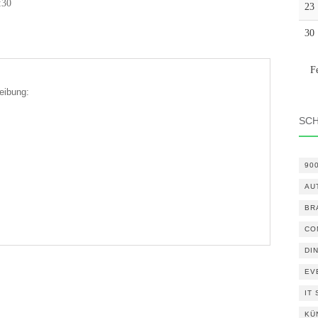
:30
23
30
F
eibung:
SC
90
AU
BR
CO
DI
EV
IT
KÜ