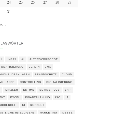
24
25
26
27
28
29
31
eb. »
HLAGWÖRTER
01
14675
AI
ALTERSVORSORGE
TOMATISIERUNG
BERLIN
BMA
ANDMELDEANLAGEN
BRANDSCHUTZ
CLOUD
MPLIANCE
CONTROLLING
DIGITALISIERUNG
N
DINZLER
EDTIME
EDTIME PLUS
ERP
ENT
EXCEL
FINANZPLANUNG
ISO
IT
 SICHERHEIT
KI
KONZERT
NSTLICHE INTELLIGENZ
MARKETING
MESSE