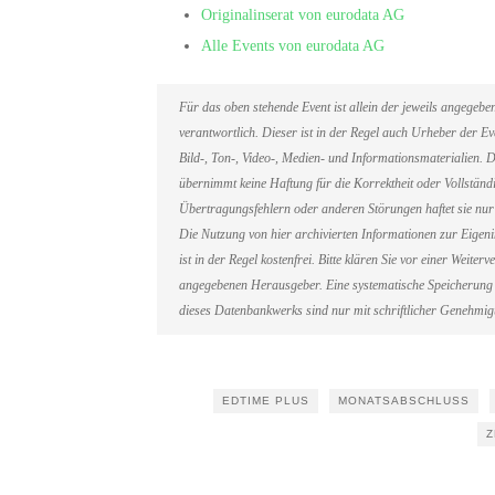
Originalinserat von eurodata AG
Alle Events von eurodata AG
Für das oben stehende Event ist allein der jeweils angegeb
verantwortlich. Dieser ist in der Regel auch Urheber der 
Bild-, Ton-, Video-, Medien- und Informationsmaterialien
übernimmt keine Haftung für die Korrektheit oder Vollständi
Übertragungsfehlern oder anderen Störungen haftet sie nur 
Die Nutzung von hier archivierten Informationen zur Eigen
ist in der Regel kostenfrei. Bitte klären Sie vor einer Weit
angegebenen Herausgeber. Eine systematische Speicherung 
dieses Datenbankwerks sind nur mit schriftlicher Genehmi
EDTIME PLUS
MONATSABSCHLUSS
Z