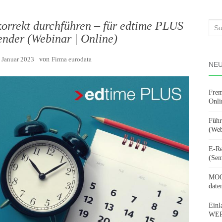
korrekt durchführen – für edtime PLUS
Suc
nder (Webinar | Online)
nach
. Januar 2023
von
Firma eurodata
NEU
Frem
Onli
Führ
(Web
E-Re
(Sem
MOOV
date
Einl
WERD