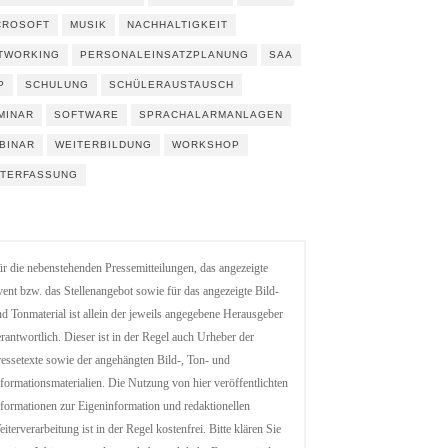
CROSOFT
MUSIK
NACHHALTIGKEIT
TWORKING
PERSONALEINSATZPLANUNG
SAA
P
SCHULUNG
SCHÜLERAUSTAUSCH
MINAR
SOFTWARE
SPRACHALARMANLAGEN
BINAR
WEITERBILDUNG
WORKSHOP
ITERFASSUNG
r die nebenstehenden Pressemitteilungen, das angezeigte
ent bzw. das Stellenangebot sowie für das angezeigte Bild-
d Tonmaterial ist allein der jeweils angegebene Herausgeber
rantwortlich. Dieser ist in der Regel auch Urheber der
essetexte sowie der angehängten Bild-, Ton- und
formationsmaterialien. Die Nutzung von hier veröffentlichten
formationen zur Eigeninformation und redaktionellen
iterverarbeitung ist in der Regel kostenfrei. Bitte klären Sie