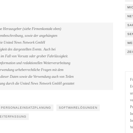
MI
NE
SA
ene Herausgeber (siehe Firmenkontakt oben)
SE
Eventbeschreibung, sowie der angehängten
. Die United News Network GmbH
WE
gkeit des dargestellten Events. Auch bei
ZE
im Fall von Vorsatz oder grober Fahrlässigkeit.
information und redaktionellen Weiterverarbeitung
erverwendung urheberrechtliche Fragen mit dem
dieser Daten sowie die Verwendung auch von Teilen
Fü
gung durch die United News Network GmbH gestattet
Ev
un
ve
Pr
PERSONALEINSATZPLANUNG
SOFTWARELÖSUNGEN
In
EITERFASSUNG
In
We