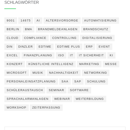
SCHLAGWÖRTER
9001
14675
AI
ALTERSVORSORGE
AUTOMATISIERUNG
BERLIN
BMA
BRANDMELDEANLAGEN
BRANDSCHUTZ
CLOUD
COMPLIANCE
CONTROLLING
DIGITALISIERUNG
DIN
DINZLER
EDTIME
EDTIME PLUS
ERP
EVENT
EXCEL
FINANZPLANUNG
ISO
IT
IT SICHERHEIT
KI
KONZERT
KÜNSTLICHE INTELLIGENZ
MARKETING
MESSE
MICROSOFT
MUSIK
NACHHALTIGKEIT
NETWORKING
PERSONALEINSATZPLANUNG
SAA
SAP
SCHULUNG
SCHÜLERAUSTAUSCH
SEMINAR
SOFTWARE
SPRACHALARMANLAGEN
WEBINAR
WEITERBILDUNG
WORKSHOP
ZEITERFASSUNG