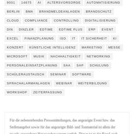
9001
14675
AI
ALTERSVORSORGE
AUTOMATISIERUNG
BERLIN
BMA
BRANDMELDEANLAGEN
BRANDSCHUTZ
CLOUD
COMPLIANCE
CONTROLLING
DIGITALISIERUNG
DIN
DINZLER
EDTIME
EDTIME PLUS
ERP
EVENT
EXCEL
FINANZPLANUNG
ISO
IT
IT SICHERHEIT
KI
KONZERT
KÜNSTLICHE INTELLIGENZ
MARKETING
MESSE
MICROSOFT
MUSIK
NACHHALTIGKEIT
NETWORKING
PERSONALEINSATZPLANUNG
SAA
SAP
SCHULUNG
SCHÜLERAUSTAUSCH
SEMINAR
SOFTWARE
SPRACHALARMANLAGEN
WEBINAR
WEITERBILDUNG
WORKSHOP
ZEITERFASSUNG
Für die nebenstehenden Pressemitteilungen, das angezeigte Event bzw. das
Stellenangebot sowie für das angezeigte Bild- und Tonmaterial ist allein der