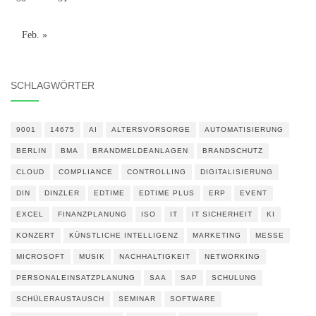
Feb. »
SCHLAGWÖRTER
9001
14675
AI
ALTERSVORSORGE
AUTOMATISIERUNG
BERLIN
BMA
BRANDMELDEANLAGEN
BRANDSCHUTZ
CLOUD
COMPLIANCE
CONTROLLING
DIGITALISIERUNG
DIN
DINZLER
EDTIME
EDTIME PLUS
ERP
EVENT
EXCEL
FINANZPLANUNG
ISO
IT
IT SICHERHEIT
KI
KONZERT
KÜNSTLICHE INTELLIGENZ
MARKETING
MESSE
MICROSOFT
MUSIK
NACHHALTIGKEIT
NETWORKING
PERSONALEINSATZPLANUNG
SAA
SAP
SCHULUNG
SCHÜLERAUSTAUSCH
SEMINAR
SOFTWARE