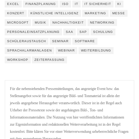
EXCEL
FINANZPLANUNG
ISO
IT
IT SICHERHEIT
KI
KONZERT
KÜNSTLICHE INTELLIGENZ
MARKETING
MESSE
MICROSOFT
MUSIK
NACHHALTIGKEIT
NETWORKING
PERSONALEINSATZPLANUNG
SAA
SAP
SCHULUNG
SCHÜLERAUSTAUSCH
SEMINAR
SOFTWARE
SPRACHALARMANLAGEN
WEBINAR
WEITERBILDUNG
WORKSHOP
ZEITERFASSUNG
Für die nebenstehenden Pressemitteilungen, das angezeigte Event bzw. das
Stellenangebot sowie für das angezeigte Bild- und Tonmaterial ist allein der
jeweils angegebene Herausgeber verantwortlich. Dieser ist in der Regel auch
Urheber der Pressetexte sowie der angehängten Bild-, Ton- und
Informationsmaterialien. Die Nutzung von hier veröffentlichten Informationen
zur Eigeninformation und redaktionellen Weiterverarbeitung ist in der Regel
kostenfrei. Bitte klären Sie vor einer Weiterverwendung urheberrechtliche Fragen
mit dem angegebenen Herausgeber.