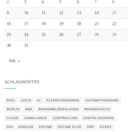
2
3
4
5
6
7
8
9
10
11
12
13
14
15
16
17
18
19
20
21
22
23
24
25
26
27
28
29
30
31
Feb. »
SCHLAGWÖRTER
9001
14675
AI
ALTERSVORSORGE
AUTOMATISIERUNG
BERLIN
BMA
BRANDMELDEANLAGEN
BRANDSCHUTZ
CLOUD
COMPLIANCE
CONTROLLING
DIGITALISIERUNG
DIN
DINZLER
EDTIME
EDTIME PLUS
ERP
EVENT