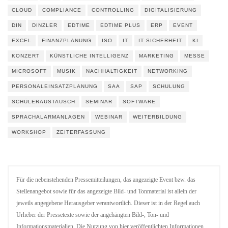
CLOUD
COMPLIANCE
CONTROLLING
DIGITALISIERUNG
DIN
DINZLER
EDTIME
EDTIME PLUS
ERP
EVENT
EXCEL
FINANZPLANUNG
ISO
IT
IT SICHERHEIT
KI
KONZERT
KÜNSTLICHE INTELLIGENZ
MARKETING
MESSE
MICROSOFT
MUSIK
NACHHALTIGKEIT
NETWORKING
PERSONALEINSATZPLANUNG
SAA
SAP
SCHULUNG
SCHÜLERAUSTAUSCH
SEMINAR
SOFTWARE
SPRACHALARMANLAGEN
WEBINAR
WEITERBILDUNG
WORKSHOP
ZEITERFASSUNG
Für die nebenstehenden Pressemitteilungen, das angezeigte Event bzw. das
Stellenangebot sowie für das angezeigte Bild- und Tonmaterial ist allein der
jeweils angegebene Herausgeber verantwortlich. Dieser ist in der Regel auch
Urheber der Pressetexte sowie der angehängten Bild-, Ton- und
Informationsmaterialien. Die Nutzung von hier veröffentlichten Informationen