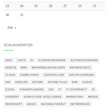
23
24
25
26
27
28
29
30
31
Feb. »
SCHLAGWÖRTER
9001
14675
AI
ALTERSVORSORGE
AUTOMATISIERUNG
BERLIN
BMA
BRANDMELDEANLAGEN
BRANDSCHUTZ
CLOUD
COMPLIANCE
CONTROLLING
DIGITALISIERUNG
DIN
DINZLER
EDTIME
EDTIME PLUS
ERP
EVENT
EXCEL
FINANZPLANUNG
ISO
IT
IT SICHERHEIT
KI
KONZERT
KÜNSTLICHE INTELLIGENZ
MARKETING
MESSE
MICROSOFT
MUSIK
NACHHALTIGKEIT
NETWORKING