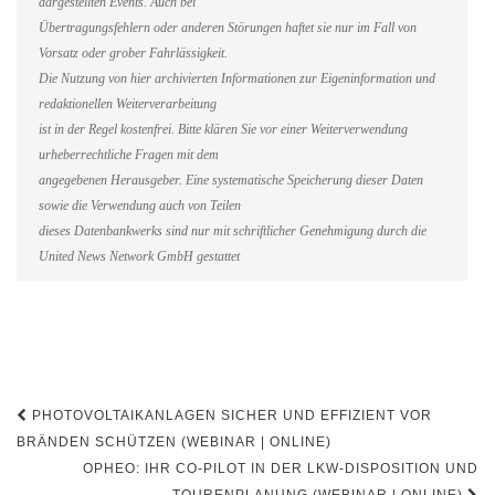
dargestellten Events. Auch bei
Übertragungsfehlern oder anderen Störungen haftet sie nur im Fall von
Vorsatz oder grober Fahrlässigkeit.
Die Nutzung von hier archivierten Informationen zur Eigeninformation und
redaktionellen Weiterverarbeitung
ist in der Regel kostenfrei. Bitte klären Sie vor einer Weiterverwendung
urheberrechtliche Fragen mit dem
angegebenen Herausgeber. Eine systematische Speicherung dieser Daten
sowie die Verwendung auch von Teilen
dieses Datenbankwerks sind nur mit schriftlicher Genehmigung durch die
United News Network GmbH gestattet
Beitragsnavigation
PHOTOVOLTAIKANLAGEN SICHER UND EFFIZIENT VOR
BRÄNDEN SCHÜTZEN (WEBINAR | ONLINE)
OPHEO: IHR CO-PILOT IN DER LKW-DISPOSITION UND