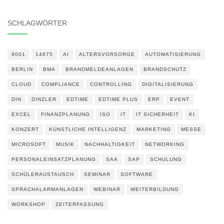
SCHLAGWÖRTER
9001
14675
AI
ALTERSVORSORGE
AUTOMATISIERUNG
BERLIN
BMA
BRANDMELDEANLAGEN
BRANDSCHUTZ
CLOUD
COMPLIANCE
CONTROLLING
DIGITALISIERUNG
DIN
DINZLER
EDTIME
EDTIME PLUS
ERP
EVENT
EXCEL
FINANZPLANUNG
ISO
IT
IT SICHERHEIT
KI
KONZERT
KÜNSTLICHE INTELLIGENZ
MARKETING
MESSE
MICROSOFT
MUSIK
NACHHALTIGKEIT
NETWORKING
PERSONALEINSATZPLANUNG
SAA
SAP
SCHULUNG
SCHÜLERAUSTAUSCH
SEMINAR
SOFTWARE
SPRACHALARMANLAGEN
WEBINAR
WEITERBILDUNG
WORKSHOP
ZEITERFASSUNG