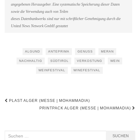
angegebenen Herausgeber. Eine systematische Speicherung dieser Daten
sowie die Verwendung auch von Teilen
dieses Datenbankwerks sind nur mit schriftlicher Genehmigung durch die
United News Network GmbH gestattet
ALGUND
ANTEPRIMA
GENUSS
MERAN
NACHHALTIG
SÜDTIROL
VERKOSTUNG
WEIN
WEINFESTIVAL
WINEFESTIVAL
Beitragsnavigation
PLAST ALGER (MESSE | MOHAMMADIA)
PRINTPACK ALGER (MESSE | MOHAMMADIA)
Suchen
SUCHEN