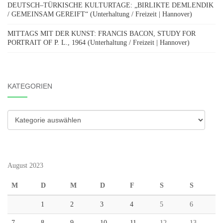
DEUTSCH–TÜRKISCHE KULTURTAGE: „BIRLIKTE DEMLENDIK
/ GEMEINSAM GEREIFT“ (Unterhaltung / Freizeit | Hannover)
MITTAGS MIT DER KUNST: FRANCIS BACON, STUDY FOR
PORTRAIT OF P. L., 1964 (Unterhaltung / Freizeit | Hannover)
KATEGORIEN
Kategorien
August 2023
M
D
M
D
F
S
S
1
2
3
4
5
6
7
8
9
10
11
12
13