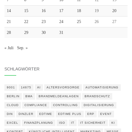
14
15
16
17
18
19
20
21
22
23
24
25
26
27
28
29
30
31
« Juli
Sep. »
SCHLAGWÖRTER
9001
14675
AI
ALTERSVORSORGE
AUTOMATISIERUNG
BERLIN
BMA
BRANDMELDEANLAGEN
BRANDSCHUTZ
CLOUD
COMPLIANCE
CONTROLLING
DIGITALISIERUNG
DIN
DINZLER
EDTIME
EDTIME PLUS
ERP
EVENT
EXCEL
FINANZPLANUNG
ISO
IT
IT SICHERHEIT
KI
KONZERT
KÜNSTLICHE INTELLIGENZ
MARKETING
MESSE