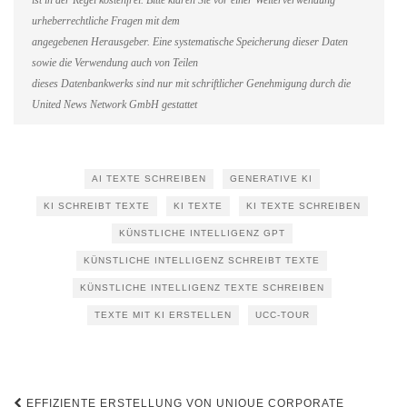
ist in der Regel kostenfrei. Bitte klären Sie vor einer Weiterverwendung
urheberrechtliche Fragen mit dem
angegebenen Herausgeber. Eine systematische Speicherung dieser Daten
sowie die Verwendung auch von Teilen
dieses Datenbankwerks sind nur mit schriftlicher Genehmigung durch die
United News Network GmbH gestattet
AI TEXTE SCHREIBEN
GENERATIVE KI
KI SCHREIBT TEXTE
KI TEXTE
KI TEXTE SCHREIBEN
KÜNSTLICHE INTELLIGENZ GPT
KÜNSTLICHE INTELLIGENZ SCHREIBT TEXTE
KÜNSTLICHE INTELLIGENZ TEXTE SCHREIBEN
TEXTE MIT KI ERSTELLEN
UCC-TOUR
Beitragsnavigation
EFFIZIENTE ERSTELLUNG VON UNIQUE CORPORATE