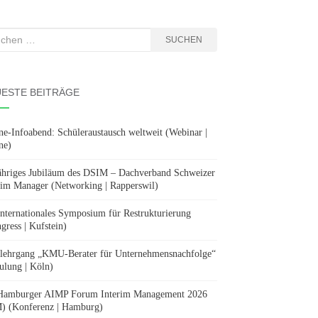
hen
SUCHEN
:
ESTE BEITRÄGE
ne-Infoabend: Schüleraustausch weltweit (Webinar |
ne)
ähriges Jubiläum des DSIM – Dachverband Schweizer
rim Manager (Networking | Rapperswil)
Internationales Symposium für Restrukturierung
gress | Kufstein)
lehrgang „KMU-Berater für Unternehmensnachfolge“
ulung | Köln)
Hamburger AIMP Forum Interim Management 2026
) (Konferenz | Hamburg)