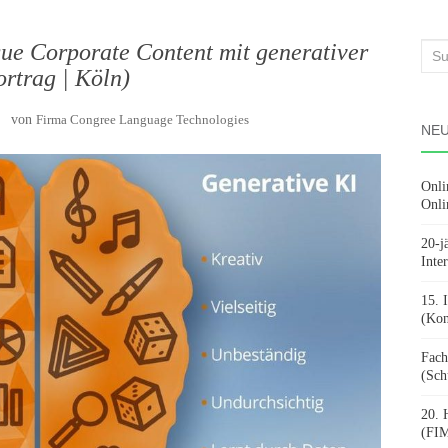
que Corporate Content mit generativer
Suc
ortrag | Köln)
nach
3
von
Firma Congree Language Technologies
NEU
Onli
Onli
20-j
Inte
15. 
(Kon
Fach
(Sch
20. 
(FIM