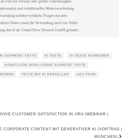
im Fall von Vorsatz oder grober Fahrlässigkeit.
information und redaktionellen Weiterverarbeitung
erverwendung urheberrechtliche Fragen mit dem
dieser Daten sowie die Verwendung auch von Teilen
gung durch die United News Network GmbH gestattet
KI SCHREIBT TEXTE
KI TEXTE
KI TEXTE SCHREIBEN
KÜNSTLICHE INTELLIGENZ SCHREIBT TEXTE
HREIBEN
TEXTE MIT KI ERSTELLEN
UCC-TOUR
OVE CUSTOMER SATISFACTION IN JIRA (WEBINAR |
E CORPORATE CONTENT MIT GENERATIVER KI (VORTRAG |
MÜNCHEN)