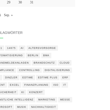
29
30
31
i
Sep. »
HLAGWÖRTER
01
14675
AI
ALTERSVORSORGE
TOMATISIERUNG
BERLIN
BMA
ANDMELDEANLAGEN
BRANDSCHUTZ
CLOUD
MPLIANCE
CONTROLLING
DIGITALISIERUNG
N
DINZLER
EDTIME
EDTIME PLUS
ERP
ENT
EXCEL
FINANZPLANUNG
ISO
IT
 SICHERHEIT
KI
KONZERT
NSTLICHE INTELLIGENZ
MARKETING
MESSE
CROSOFT
MUSIK
NACHHALTIGKEIT