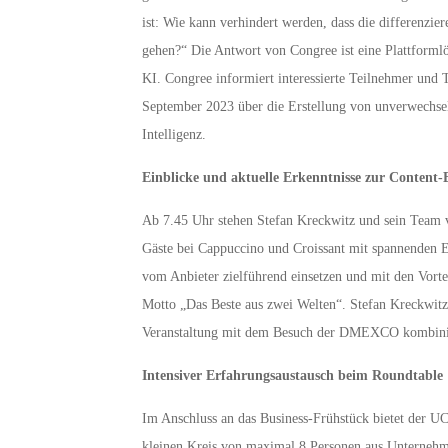
ist: Wie kann verhindert werden, dass die differenzi
gehen?“ Die Antwort von Congree ist eine Plattformlös
KI. Congree informiert interessierte Teilnehmer und
September 2023 über die Erstellung von unverwechsel
Intelligenz.
Einblicke und aktuelle Erkenntnisse zur Content-
Ab 7.45 Uhr stehen Stefan Kreckwitz und sein Team 
Gäste bei Cappuccino und Croissant mit spannenden E
vom Anbieter zielführend einsetzen und mit den Vorte
Motto „Das Beste aus zwei Welten“. Stefan Kreckwitz
Veranstaltung mit dem Besuch der DMEXCO kombini
Intensiver Erfahrungsaustausch beim Roundtable
Im Anschluss an das Business-Frühstück bietet der 
kleinen Kreis von maximal 8 Personen aus Unternehme