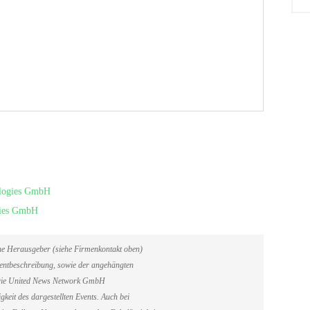
ologies GmbH
gies GmbH
ene Herausgeber (siehe Firmenkontakt oben)
Eventbeschreibung, sowie der angehängten
. Die United News Network GmbH
gkeit des dargestellten Events. Auch bei