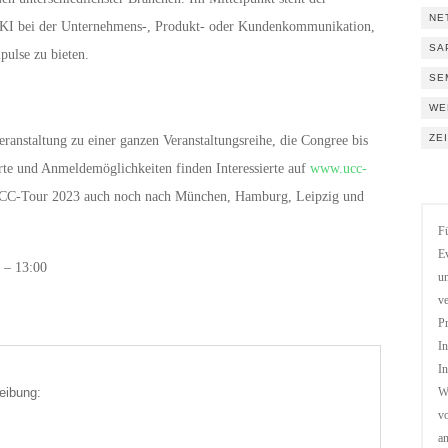
NE
r KI bei der Unternehmens-, Produkt- oder Kundenkommunikation,
SA
pulse zu bieten.
SE
WE
ZE
ranstaltung zu einer ganzen Veranstaltungsreihe, die Congree bis
rte und Anmeldemöglichkeiten finden Interessierte auf
www.ucc-
CC-Tour 2023 auch noch nach München, Hamburg, Leipzig und
Fü
Ev
 – 13:00
un
ve
Pr
In
In
eibung:
We
vo
a