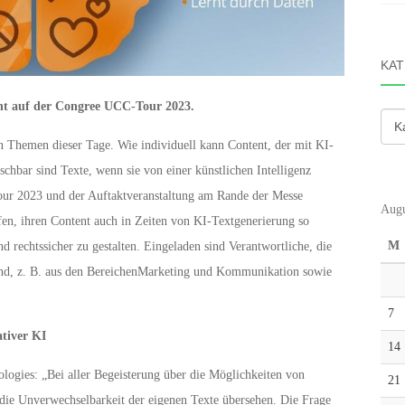
KAT
ent auf der Congree UCC-Tour 2023.
Kate
en Themen dieser Tage. Wie individuell kann Content, der mit KI-
chbar sind Texte, wenn sie von einer künstlichen Intelligenz
ur 2023 und der Auftaktveranstaltung am Rande der Messe
Augu
n, ihren Content auch in Zeiten von KI-Textgenerierung so
M
nd rechtssicher zu gestalten. Eingeladen sind Verantwortliche, die
sind, z. B. aus den BereichenMarketing und Kommunikation sowie
7
tiver KI
14
ogies: „Bei aller Begeisterung über die Möglichkeiten von
21
die Unverwechselbarkeit der eigenen Texte übersehen. Die Frage