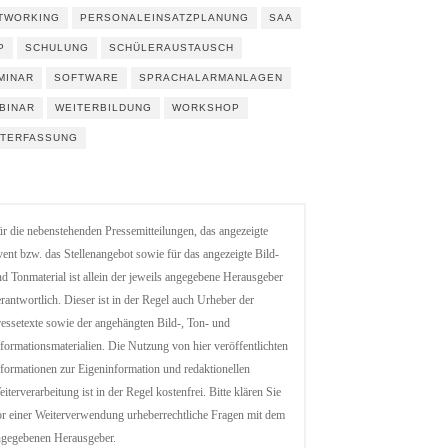
TWORKING
PERSONALEINSATZPLANUNG
SAA
P
SCHULUNG
SCHÜLERAUSTAUSCH
MINAR
SOFTWARE
SPRACHALARMANLAGEN
BINAR
WEITERBILDUNG
WORKSHOP
ITERFASSUNG
r die nebenstehenden Pressemitteilungen, das angezeigte
ent bzw. das Stellenangebot sowie für das angezeigte Bild-
d Tonmaterial ist allein der jeweils angegebene Herausgeber
rantwortlich. Dieser ist in der Regel auch Urheber der
essetexte sowie der angehängten Bild-, Ton- und
formationsmaterialien. Die Nutzung von hier veröffentlichten
formationen zur Eigeninformation und redaktionellen
iterverarbeitung ist in der Regel kostenfrei. Bitte klären Sie
r einer Weiterverwendung urheberrechtliche Fragen mit dem
ngegebenen Herausgeber.