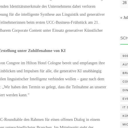
28
erenden Identitätsmerkmale des Unternehmens dabei verloren
ung für die intelligente Synthese aus Linguistik und generativer
« Jul
 Teilnehmerinnen beim ersten UCC-Business-Frühstück am 21.
barem Corporate Content unter Einsatz generativer Künstlicher
SC
Erstellung unter Zuhilfenahme von KI
90
von Congree im Hilton Hotel Cologne bereit und empfangen ihre
AU
inblicken und Impulsen für alle, die generative KI unabhängig
BR
ilen linguistischer Intelligenz verbinden wollen – ganz nach dem
CO
: „Wir haben den Termin so gelegt, dass die Teilnahme an unserer
DI
ert werden kann.“
EV
IT
KÜ
UCC-Roundtable den Rahmen für einen offenen Dialog in einem
MI
n unterschiedlichster Branchen. Im Mittelpunkt steht der