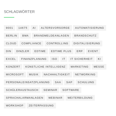
SCHLAGWÖRTER
9001
14675
AI
ALTERSVORSORGE
AUTOMATISIERUNG
BERLIN
BMA
BRANDMELDEANLAGEN
BRANDSCHUTZ
CLOUD
COMPLIANCE
CONTROLLING
DIGITALISIERUNG
DIN
DINZLER
EDTIME
EDTIME PLUS
ERP
EVENT
EXCEL
FINANZPLANUNG
ISO
IT
IT SICHERHEIT
KI
KONZERT
KÜNSTLICHE INTELLIGENZ
MARKETING
MESSE
MICROSOFT
MUSIK
NACHHALTIGKEIT
NETWORKING
PERSONALEINSATZPLANUNG
SAA
SAP
SCHULUNG
SCHÜLERAUSTAUSCH
SEMINAR
SOFTWARE
SPRACHALARMANLAGEN
WEBINAR
WEITERBILDUNG
WORKSHOP
ZEITERFASSUNG