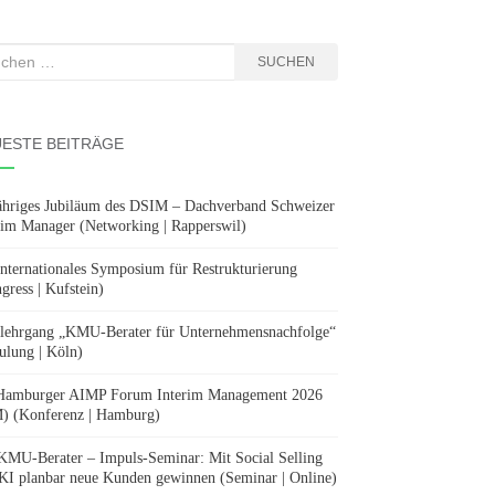
hen
SUCHEN
:
ESTE BEITRÄGE
ähriges Jubiläum des DSIM – Dachverband Schweizer
rim Manager (Networking | Rapperswil)
Internationales Symposium für Restrukturierung
gress | Kufstein)
lehrgang „KMU-Berater für Unternehmensnachfolge“
ulung | Köln)
Hamburger AIMP Forum Interim Management 2026
) (Konferenz | Hamburg)
KMU-Berater – Impuls-Seminar: Mit Social Selling
KI planbar neue Kunden gewinnen (Seminar | Online)