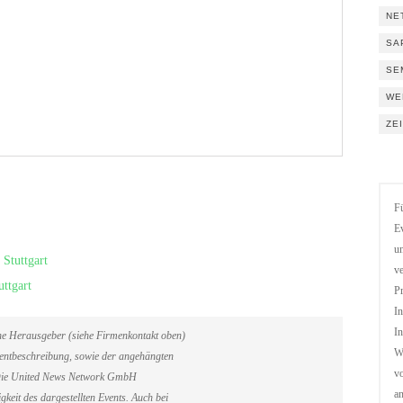
NE
SA
SE
WE
ZE
Fü
Ev
un
Stuttgart
ve
ttgart
Pr
In
In
ene Herausgeber (siehe Firmenkontakt oben)
We
Eventbeschreibung, sowie der angehängten
vo
. Die United News Network GmbH
a
gkeit des dargestellten Events. Auch bei