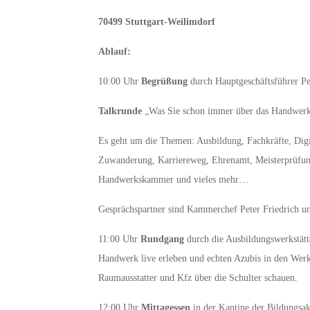
70499 Stuttgart-Weilimdorf
Ablauf:
10:00 Uhr
Begrüßung
durch Hauptgeschäftsführer Pet
Talkrunde
„Was Sie schon immer über das Handwer
Es geht um die Themen: Ausbildung, Fachkräfte, Digita
Zuwanderung, Karriereweg, Ehrenamt, Meisterprüfung,
Handwerkskammer und vieles mehr…
Gesprächspartner sind Kammerchef Peter Friedrich und
11:00 Uhr
Rundgang
durch die Ausbildungswerkstätt
Handwerk live erleben und echten Azubis in den Wer
Raumausstatter und Kfz über die Schulter schauen.
12:00 Uhr
Mittagessen
in der Kantine der Bildungsa