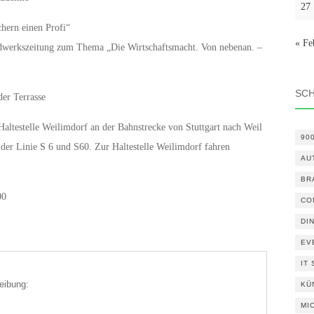
27
hern einen Profi“
« Fe
ndwerkszeitung zum Thema „Die Wirtschaftsmacht. Von nebenan. –
SC
der Terrasse
Haltestelle Weilimdorf an der Bahnstrecke von Stuttgart nach Weil
90
 der Linie S 6 und S60. Zur Haltestelle Weilimdorf fahren
AU
BR
00
CO
DI
EV
IT
eibung:
KÜ
MI