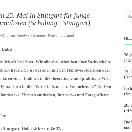
 25. Mai in Stuttgart für junge
Suc
rnalisten (Schulung | Stuttgart)
nach
von
Firma Handwerkskammer Region Stuttgart
NEU
d Dübel”
20-j
Inte
lich oft berichtet. Wir alle aber schreiben über Sachverhalte
sprobiert haben. So ist das auch mit den Handwerksberufen oder
15. 
(Kon
ären einen Einblick in die theoretische und praktische Welt
 Eintauchen in die “Wirtschaftsmacht. Von nebenan.” Und wo
Fach
(Sch
s Handwerks. Themen entdecken, Interviews und Fotografieren
20. 
(FIM
Uhr
Die 
und 
Stuttgart, Holderäckerstraße 37,