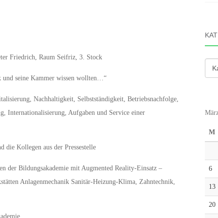
KAT
er Friedrich, Raum Seifriz, 3. Stock
Kate
k und seine Kammer wissen wollten…“
lisierung, Nachhaltigkeit, Selbstständigkeit, Betriebsnachfolge,
 Internationalisierung, Aufgaben und Service einer
März
M
 die Kollegen aus der Pressestelle
en der Bildungsakademie mit Augmented Reality-Einsatz –
6
kstätten Anlagenmechanik Sanitär-Heizung-Klima, Zahntechnik,
13
20
kademie