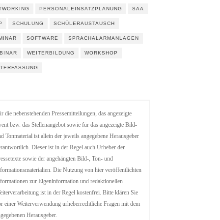
TWORKING
PERSONALEINSATZPLANUNG
SAA
P
SCHULUNG
SCHÜLERAUSTAUSCH
MINAR
SOFTWARE
SPRACHALARMANLAGEN
BINAR
WEITERBILDUNG
WORKSHOP
ITERFASSUNG
r die nebenstehenden Pressemitteilungen, das angezeigte
ent bzw. das Stellenangebot sowie für das angezeigte Bild-
d Tonmaterial ist allein der jeweils angegebene Herausgeber
rantwortlich. Dieser ist in der Regel auch Urheber der
essetexte sowie der angehängten Bild-, Ton- und
formationsmaterialien. Die Nutzung von hier veröffentlichten
formationen zur Eigeninformation und redaktionellen
iterverarbeitung ist in der Regel kostenfrei. Bitte klären Sie
r einer Weiterverwendung urheberrechtliche Fragen mit dem
ngegebenen Herausgeber.