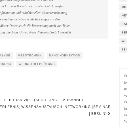
im Fall von Vorsatz oder grober Fahrlässigkeit.
MI
information und redaktionellen Weiterverarbeitung
NE
erverwendung urheberrechtliche Fragen mit dem
SA
dieser Daten sowie die Verwendung auch von Teilen
gung durch die United News Network GmbH gestattet
SE
WE
ZE
ALYSE
MESSTECHNIK
NANOINDENTATION
ESSUNG
WERKSTOFFPRÜFUNG
Fü
Ev
un
ve
 – FEBRUAR 2023 (SCHULUNG | LAUSANNE)
Pr
KTERLEBNIS, WISSENSAUSTAUSCH, NETWORKING (SEMINAR
In
| BERLIN)
In
We