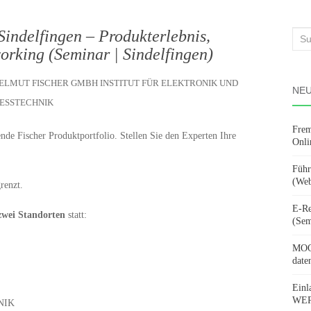
Sindelfingen – Produkterlebnis,
Suc
orking (Seminar | Sindelfingen)
nach
HELMUT FISCHER GMBH INSTITUT FÜR ELEKTRONIK UND
NEU
ESSTECHNIK
Frem
nde Fischer Produktportfolio. Stellen Sie den Experten Ihre
Onli
Führ
(Web
renzt.
E-Re
zwei Standorten
statt:
(Sem
MOOV
date
Einl
WERD
NIK