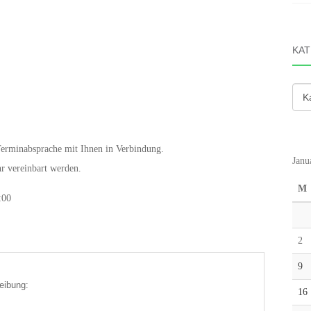
KAT
Kate
Terminabsprache mit Ihnen in Verbindung.
Janu
r vereinbart werden.
M
:00
2
9
eibung:
16