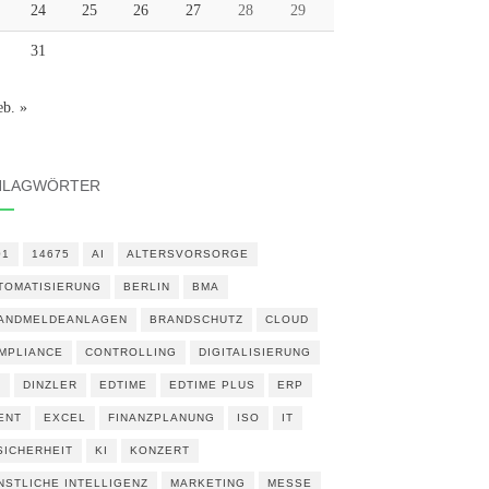
24
25
26
27
28
29
31
eb. »
HLAGWÖRTER
01
14675
AI
ALTERSVORSORGE
TOMATISIERUNG
BERLIN
BMA
ANDMELDEANLAGEN
BRANDSCHUTZ
CLOUD
MPLIANCE
CONTROLLING
DIGITALISIERUNG
N
DINZLER
EDTIME
EDTIME PLUS
ERP
ENT
EXCEL
FINANZPLANUNG
ISO
IT
 SICHERHEIT
KI
KONZERT
NSTLICHE INTELLIGENZ
MARKETING
MESSE