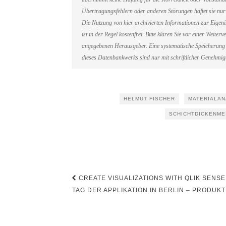
Übertragungsfehlern oder anderen Störungen haftet sie nur 
Die Nutzung von hier archivierten Informationen zur Eigen
ist in der Regel kostenfrei. Bitte klären Sie vor einer Weit
angegebenen Herausgeber. Eine systematische Speicherung 
dieses Datenbankwerks sind nur mit schriftlicher Genehmi
HELMUT FISCHER
MATERIALAN
SCHICHTDICKENM
Beitragsnavigation
CREATE VISUALIZATIONS WITH QLIK SENSE
TAG DER APPLIKATION IN BERLIN – PRODU