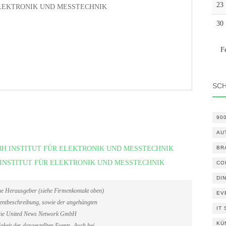
23
ELEKTRONIK UND MESSTECHNIK
30
F
SC
90
AU
 GMBH INSTITUT FÜR ELEKTRONIK UND MESSTECHNIK
BR
BH INSTITUT FÜR ELEKTRONIK UND MESSTECHNIK
CO
DI
ene Herausgeber (siehe Firmenkontakt oben)
EV
Eventbeschreibung, sowie der angehängten
IT
. Die United News Network GmbH
KÜ
gkeit des dargestellten Events. Auch bei