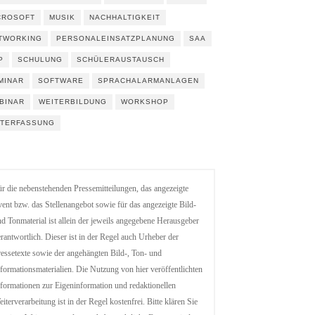
CROSOFT
MUSIK
NACHHALTIGKEIT
TWORKING
PERSONALEINSATZPLANUNG
SAA
P
SCHULUNG
SCHÜLERAUSTAUSCH
MINAR
SOFTWARE
SPRACHALARMANLAGEN
BINAR
WEITERBILDUNG
WORKSHOP
ITERFASSUNG
r die nebenstehenden Pressemitteilungen, das angezeigte
ent bzw. das Stellenangebot sowie für das angezeigte Bild-
d Tonmaterial ist allein der jeweils angegebene Herausgeber
rantwortlich. Dieser ist in der Regel auch Urheber der
essetexte sowie der angehängten Bild-, Ton- und
formationsmaterialien. Die Nutzung von hier veröffentlichten
formationen zur Eigeninformation und redaktionellen
iterverarbeitung ist in der Regel kostenfrei. Bitte klären Sie