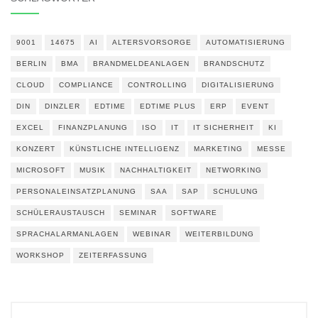
9001
14675
AI
ALTERSVORSORGE
AUTOMATISIERUNG
BERLIN
BMA
BRANDMELDEANLAGEN
BRANDSCHUTZ
CLOUD
COMPLIANCE
CONTROLLING
DIGITALISIERUNG
DIN
DINZLER
EDTIME
EDTIME PLUS
ERP
EVENT
EXCEL
FINANZPLANUNG
ISO
IT
IT SICHERHEIT
KI
KONZERT
KÜNSTLICHE INTELLIGENZ
MARKETING
MESSE
MICROSOFT
MUSIK
NACHHALTIGKEIT
NETWORKING
PERSONALEINSATZPLANUNG
SAA
SAP
SCHULUNG
SCHÜLERAUSTAUSCH
SEMINAR
SOFTWARE
SPRACHALARMANLAGEN
WEBINAR
WEITERBILDUNG
WORKSHOP
ZEITERFASSUNG